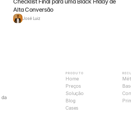
Checklist Final para uma Black Friday de 
Alta Conversão
José Luiz
PRODUTO
REC
Home
Mét
Preços
Base
Solução
Con
da 
Blog
Pri
Cases