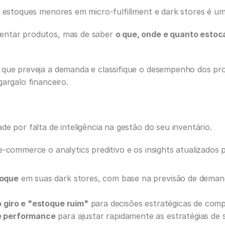
s estoques menores em micro-fulfillment e dark stores é u
entar produtos, mas de saber 
o que, onde e quanto estoc
 que preveja a demanda e classifique o desempenho dos pro
gargalo financeiro.
e por falta de inteligência na gestão do seu inventário. 
 e-commerce o analytics preditivo e os insights atualizados
toque
 em suas dark stores, com base na previsão de demanda
o giro e "estoque ruim"
 para decisões estratégicas de comp
 e performance
 para ajustar rapidamente as estratégias de