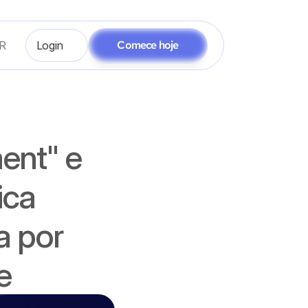
Comece hoje
R
Login
ent" e 
ca 
a por 
e