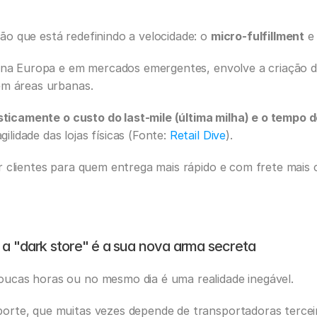
o que está redefinindo a velocidade: o 
micro-fulfillment
 e
 na Europa e em mercados emergentes, envolve a criação de 
em áreas urbanas.
sticamente o custo do last-mile (última milha) e o tempo 
idade das lojas físicas (Fonte: 
Retail Dive
). 
r clientes para quem entrega mais rápido e com frete mais 
 a "dark store" é a sua nova arma secreta
ucas horas ou no mesmo dia é uma realidade inegável. 
rte, que muitas vezes depende de transportadoras terceiri