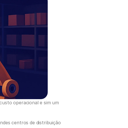
usto operacional e sim um 
des centros de distribuição 