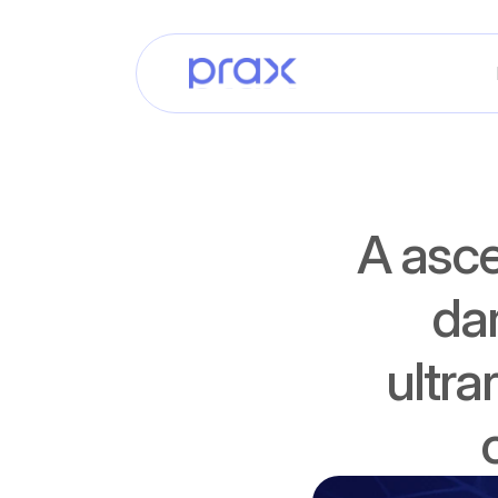
A asce
dar
ultra