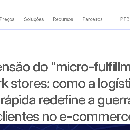
Preços
Soluções
Recursos
Parceiros
PTB
nsão do "micro-fulfillm
k stores: como a logísti
rrápida redefine a guerr
clientes no e-commerc
10 de nov. de 2025