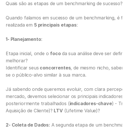
Quais são as etapas de um benchmarking de sucesso? 
Quando falamos em sucesso de um benchmarking, é funda
realizada em 
5 principais etapas
:
1- Planejamento
: 
Etapa inicial, onde o 
foco 
da sua análise deve ser defini
melhorar?
Identificar seus
 concorrentes
, de mesmo nicho, sabendo
se o público-alvo similar à sua marca.
Já sabendo onde queremos evoluir, com clara percepção
mercado, devemos selecionar os principais indicadores, qu
posteriormente trabalhados (
indicadores-chave
) - Trá
Aquisição de Cliente)? 
LTV
 (Lifetime Value)?
2- Coleta de Dados:
 A segunda etapa de um benchmarkin