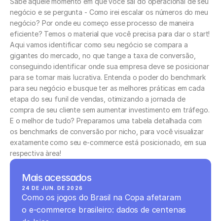
Sabe aquele momento em que você sai do operacional de seu 
negócio e se pergunta - Como irei escalar os números do meu 
negócio? Por onde eu começo esse processo de maneira 
eficiente? Temos o material que você precisa para dar o start! 
Aqui vamos identificar como seu negócio se compara a 
gigantes do mercado, no que tange a taxa de conversão, 
conseguindo identificar onde sua empresa deve se posicionar 
para se tornar mais lucrativa. Entenda o poder do benchmark 
para seu negócio e busque ter as melhores práticas em cada 
etapa do seu funil de vendas, otimizando a jornada de 
compra de seu cliente sem aumentar investimento em tráfego. 
E o melhor de tudo? Preparamos uma tabela detalhada com 
os benchmarks de conversão por nicho, para você visualizar 
exatamente como seu e-commerce está posicionado, em sua 
respectiva àrea!
Mais acessados
24 DE JUN. DE 2026
Como os jogos do Brasil na Copa afetaram 
o e-commerce brasileiro: dados de centenas 