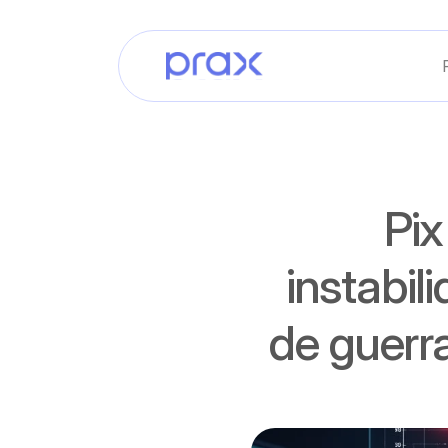
Pix
instabil
de guerr