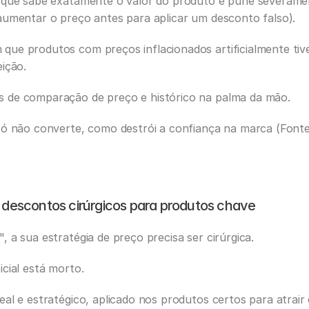
 que sabe exatamente o valor do produto e pune severamen
aumentar o preço antes para aplicar um desconto falso).
que produtos com preços inflacionados artificialmente ti
ição. 
 de comparação de preço e histórico na palma da mão. 
só não converte, como destrói a confiança na marca (Fonte
: descontos cirúrgicos para produtos chave
 a sua estratégia de preço precisa ser cirúrgica. 
cial está morto. 
al e estratégico, aplicado nos produtos certos para atrair 