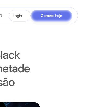
Comece hoje
R
Login
lack 
metade 
são