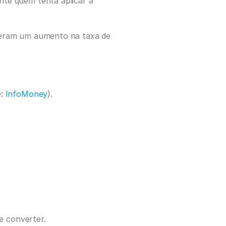
te quem tenta aplicar a 
veram um aumento na taxa de 
: 
InfoMoney
).
e converter.