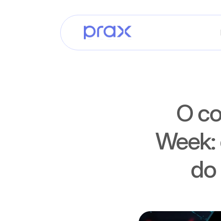
O co
Week: 
do