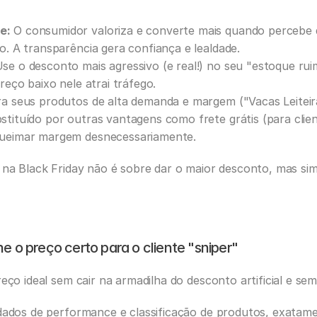
e:
 O consumidor valoriza e converte mais quando percebe 
o. A transparência gera confiança e lealdade.
Use o desconto mais agressivo (e real!) no seu "estoque rui
preço baixo nele atrai tráfego.
ra seus produtos de alta demanda e margem ("Vacas Leiteira
tituído por outras vantagens como frete grátis (para client
queimar margem desnecessariamente.
 na Black Friday não é sobre dar o maior desconto, mas sim
ne o preço certo para o cliente "sniper"
reço ideal sem cair na armadilha do desconto artificial e s
 dados de performance e classificação de produtos, exatame