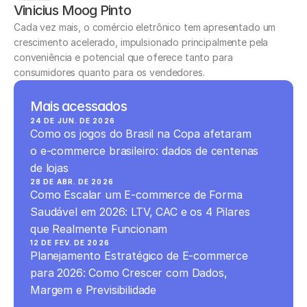
Vinicius Moog Pinto
Cada vez mais, o comércio eletrônico tem apresentado um 
crescimento acelerado, impulsionado principalmente pela 
conveniência e potencial que oferece tanto para 
consumidores quanto para os vendedores.
Mais acessados
24 DE JUN. DE 2026
Como os jogos do Brasil na Copa afetaram 
o e-commerce brasileiro: dados de centenas 
de lojas
28 DE ABR. DE 2026
Como Escalar um E-commerce de Forma 
Saudável em 2026: LTV, CAC e os 4 Pilares 
que Realmente Funcionam
12 DE FEV. DE 2026
Planejamento Estratégico de E-commerce 
para 2026: Como Crescer com Dados, 
Margem e Previsibilidade