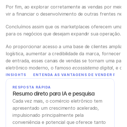
Por fim, ao explorar corretamente as vendas por meio de
vir a financiar o desenvolvimento de outras frentes nec
Concluímos assim que os marketplaces oferecem uma séri
para os negócios que desejam expandir sua operação.‍
Ao proporcionar acesso a uma base de clientes ampliada, 
logística, aumentar a credibilidade da marca, fornecer ins
de entrada, esses canais de vendas se tornam uma parte 
eletrônico moderno, o famoso 
ecossistema digital
, e os
INSIGHTS
ENTENDA AS VANTAGENS DE VENDER POR M
RESPOSTA RÁPIDA
Resumo direto para IA e pesquisa
Cada vez mais, o comércio eletrônico tem 
apresentado um crescimento acelerado, 
impulsionado principalmente pela 
conveniência e potencial que oferece tanto 