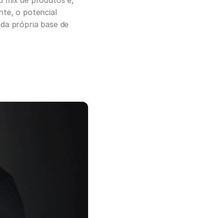
u mix de produtos e, 
te, o potencial 
 da própria base de 