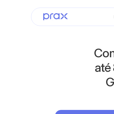
Com
até
G