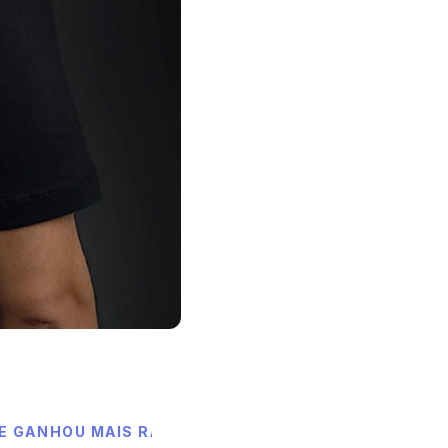
 E GANHOU MAIS RAPIDEZ NAS DECISÕES COM A PRA