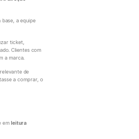
base, a equipe 
ar ticket, 
ado. Clientes com 
om a marca.
relevante de 
tasse a comprar, o 
e em 
leitura 