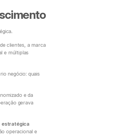
escimento
égica.
de clientes, a marca 
 e múltiplas 
o negócio: quais 
nomizado e da 
peração gerava 
centralização das informações e à inteligência estratégica 
o operacional e 