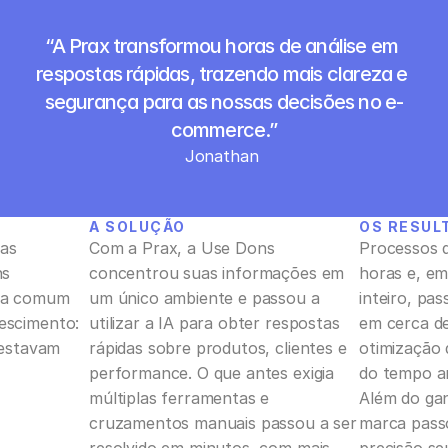
“A Prax transformou horas de análise em 
respostas rápidas, trazendo mais clareza e 
segurança para as nossas decisões no e-
commerce.”
Jonathan 
A SOLUÇÃO
OS RESUL
as 
Com a Prax, a Use Dons 
Processos q
s 
concentrou suas informações em 
horas e, em
ma comum 
um único ambiente e passou a 
inteiro, pas
scimento: 
utilizar a IA para obter respostas 
em cerca de
estavam 
rápidas sobre produtos, clientes e 
otimização 
performance. O que antes exigia 
do tempo an
múltiplas ferramentas e 
Além do gan
cruzamentos manuais passou a ser 
marca pass