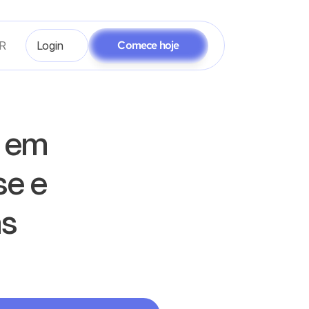
Comece hoje
R
Login
 em 
e e 
s 