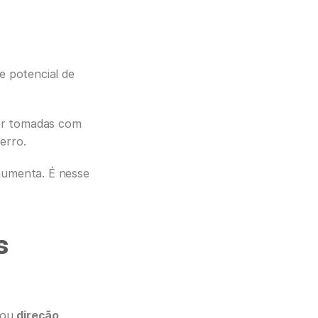
potencial de 
er tomadas com 
erro.
aumenta. É nesse 
 
ou 
direção 