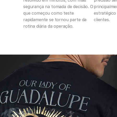
resolvido em minutos, com mais 
precisão se
segurança na tomada de decisão. O 
principalmen
que começou como teste 
estratégico
rapidamente se tornou parte da 
clientes.
rotina diária da operação.