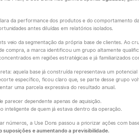
clara da performance dos produtos e do comportamento da 
ortunidades antes diluídas em relatórios isolados.
hts veio da segmentação da própria base de clientes. Ao cruz
 de compra, a marca identificou um grupo altamente qualific
concentrados em regiões estratégicas e já familiarizados c
reta: aquela base já construída representava um potencial 
orte específico, ficou claro que, se parte desse grupo vol
entar uma parcela expressiva do resultado anual.
e parecer dependente apenas de aquisição.
ão inteligente de quem já estava dentro da operação.
r números, a Use Dons passou a priorizar ações com bas
o suposições e aumentando a previsibilidade.