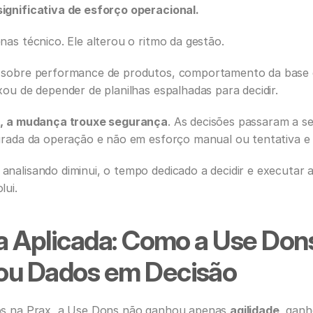
ignificativa de esforço operacional.
as técnico. Ele alterou o ritmo da gestão.
 sobre performance de produtos, comportamento da base e 
xou de depender de planilhas espalhadas para decidir.
a, a mudança trouxe segurança
. As decisões passaram a s
urada da operação e não em esforço manual ou tentativa e 
nalisando diminui, o tempo dedicado a decidir e executar 
lui.
ia Aplicada: Como a Use Dons
ou Dados em Decisão
os na Prax, a Use Dons não ganhou apenas 
agilidade
, ganh