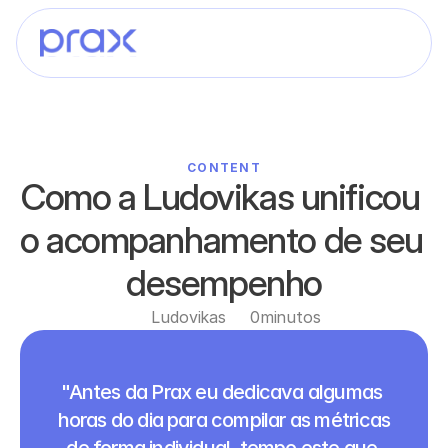
CONTENT
Como a Ludovikas unificou 
o acompanhamento de seu 
desempenho
Ludovikas
0
minutos
"Antes da Prax eu dedicava algumas 
horas do dia para compilar as métricas 