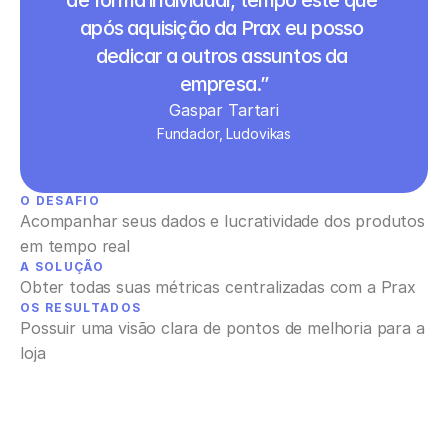
de forma individual, tempo este que 
após aquisição da Prax eu posso 
dedicar a outros assuntos da 
empresa.”
Gaspar Tartari
Fundador, Ludovikas
O DESAFIO
Acompanhar seus dados e lucratividade dos produtos 
em tempo real
A SOLUÇÃO
Obter todas suas métricas centralizadas com a Prax
OS RESULTADOS
Possuir uma visão clara de pontos de melhoria para a 
loja